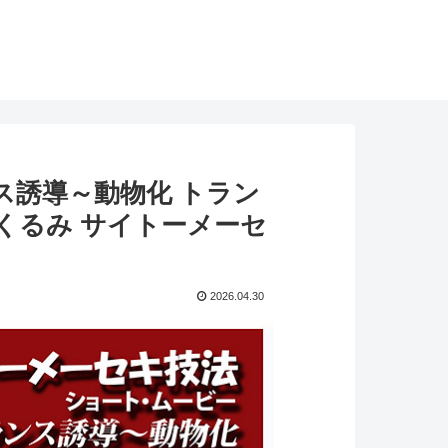
ス誘導～動物化 トラン
涼花くるみ サイトーメーセ
2026.04.30