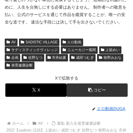
めに、人生を台無しにする必要はありません。 制作者への敬意を
払い、公式のサービスを通じて作品を鑑賞することが、唯一の安
全な道です。 違法な手段には決して手を出さないでください。
AV
SADISTIC VILLAGE
エロ動画
サディスティックヴィレッジ
ニューカジー風間
上坂めい
企画
佐野なつ
市井結夏
成田つむぎ
牧野みおな
発育健康診断
Xで拡散する
X
コピー
エロ動画DUGA
ホーム
AV
羞恥 新入生発育健康診断
2022【sadistic-1116】上坂めい 成田つむぎ 佐野なつ 牧野みおな 市井