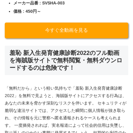
メーカー品番 : SVSHA-003
価格 : 450円～
今すぐ全動画を見る
羞恥 新入生発育健康診断2022のフル動画
を海賊版サイトで無料閲覧・無料ダウンロ
ードするのは危険です！
「無料だから」という軽い気持ちで「羞恥 新入生発育健康診断
2022」を無料で見ようと、海賊版サイトにアクセスする行為は、
あなたの未来を脅かす深刻なリスクを伴います。 セキュリティが
脆弱な違法サイトでは、アクセスした瞬間に個人情報が抜き取ら
れ、その情報を元に警察へ匿名通報されるケースも考えられま
す。 一度摘発されれば、実名報道によって社会的信用は失墜し、
取り返しのつかない事態に発展するでしょう。 短期的な利益のた