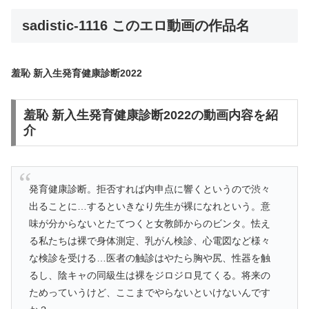
sadistic-1116 このエロ動画の作品名
羞恥 新入生発育健康診断2022
羞恥 新入生発育健康診断2022の動画内容を紹
介
発育健康診断。拒否すれば内申点に響くというので渋々
出ることに…するといきなり先生が裸になれという。意
味が分からないとたてつくと女教師からのビンタ。怯え
る私たちは裸で身体測定、乳がん検診、心電図など様々
な検診を受ける…医者の触診はやたら胸や尻、性器を触
るし、陰キャの同級生は裸をジロジロ見てくる。将来の
ためっていうけど、ここまでやらないといけないんです