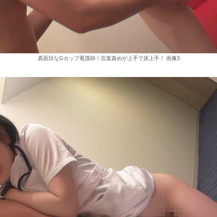
真面目なGカップ看護師！言葉責めが上手で床上手！ 画像3