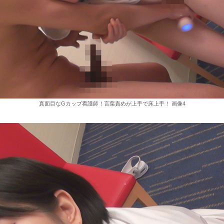
真面目なGカップ看護師！言葉責めが上手で床上手！ 画像4