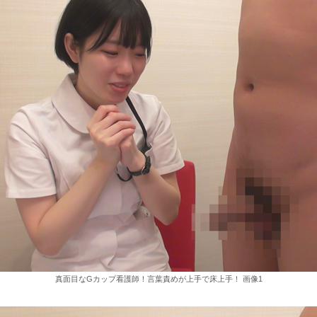
真面目なGカップ看護師！言葉責めが上手で床上手！ 画像1