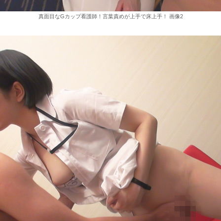
真面目なGカップ看護師！言葉責めが上手で床上手！ 画像2