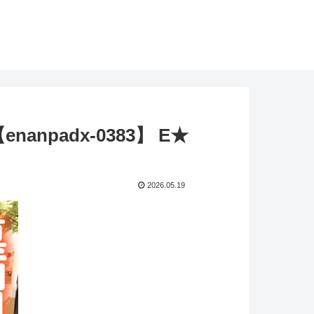
padx-0383】 E★
2026.05.19