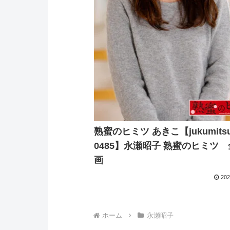
熟蜜のヒミツ あきこ【jukumitsu
0485】永瀬昭子 熟蜜のヒミツ
画
202
ホーム
永瀬昭子