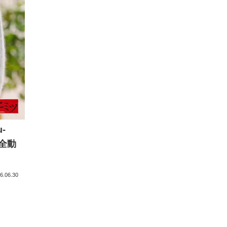
-
 全動
6.06.30