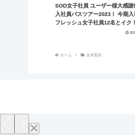
SOD女子社員 ユーザー様大感謝
入社員バスツアー2023！ 今期入社の
フレッシュ女子社員12名とイク！
で！宿で！温泉で！金玉カラッ
202
なるまで抜きまくる8時間超特大
SP【sodcreate-7213】新田唯
ホーム
永井梨衣
奈津子 宇佐亜美佳 木下くるみ 
沙耶 島部穂乃果 松元千秋 永井梨
堂優 松谷亜希子 夏目あみ 小野木
フト・オン・デマンド 全動画