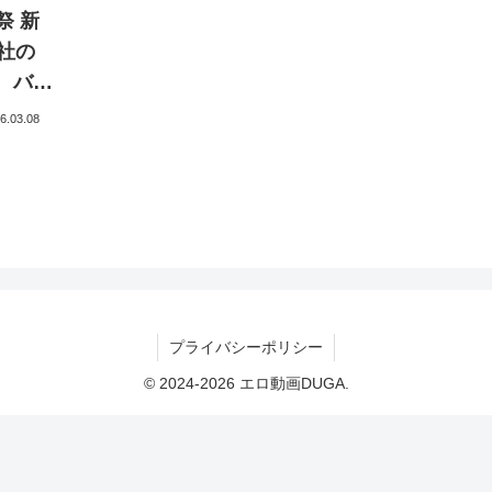
祭 新
 バス
カラに
6.03.08
華 三戸
四ノ宮
衣 江
遥 ソ
プライバシーポリシー
© 2024-2026 エロ動画DUGA.