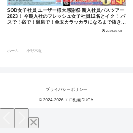
SOD女子社員 ユーザー様大感謝祭 新入社員バスツアー
2023！ 今期入社のフレッシュ女子社員12名とイク！ バ
スで！宿で！温泉で！金玉カラッカラになるまで抜きま
くる8時間超特大SP【sodcreate-7213】新田唯華 三戸
2026.03.08
奈津子 宇佐亜美佳 木下くるみ 四ノ宮沙耶 島部穂乃果
松元千秋 永井梨衣 江堂優 松谷亜希子 夏目あみ 小野木
遥 ソフト・オン・デマンド 全動画
ホーム
小野木遥
プライバシーポリシー
© 2024-2026 エロ動画DUGA.