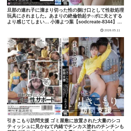
旦那の連れ子に溜まり切った性の捌け口として性欲処理
玩具にされました。あまりの絶倫勃起チ○ポに夫とする
より感じてしまい… 小湊よつ葉【sodcreate-8344】小
湊よつ葉 ソフト・オン・デマンド 全動画
2026.05.11
引きこもり訪問支援 ゴミ屋敷に放置された大量のシコ
ティッシュに見かねて内緒でチンカス塗れのチンチンも