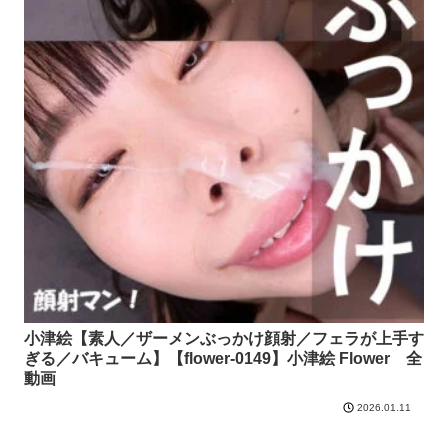
小津絵【素人／ザーメンぶっかけ顔射／フェラが上手す
ぎる／バキューム】【flower-0149】小津絵 Flower 全
動画
2026.01.11