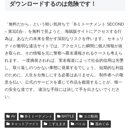
ダウンロードするのは危険です！
「無料だから」という軽い気持ちで「B-1 トーナメント SECOND
– 第3試合-」を無料で見ようと、海賊版サイトにアクセスする行
為は、あなたの未来を脅かす深刻なリスクを伴います。 セキュリ
ティが脆弱な違法サイトでは、アクセスした瞬間に個人情報が抜
き取られ、その情報を元に警察へ匿名通報されるケースも考えら
れます。 一度摘発されれば、実名報道によって社会的信用は失墜
し、取り返しのつかない事態に発展するでしょう。 短期的な利益
のために、人生を台無しにする必要はありません。 制作者への敬
意を払い、公式のサービスを通じて作品を鑑賞することが、唯一
の安全な道です。 違法な手段には決して手を出さないでくださ
い。
AV
B-1 トーナメント
BATTLE
エロ動画
キャットファイト
こずえまき
バトル
遥めぐみ