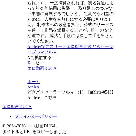
られます。 一度摘発されれば、実名報道によ
って社会的信用は失墜し、取り返しのつかな
い事態に発展するでしょう。 短期的な利益の
ために、人生を台無しにする必要はありませ
ん。 制作者への敬意を払い、公式のサービス
を通じて作品を鑑賞することが、唯一の安全
な道です。 違法な手段には決して手を出さな
いでください。
Athlete
AV
アスリート
エロ動画
どきどきセーラ
ーブルマ
ブルマ
Xで拡散する
X
コピー
エロ動画DUGA
ホーム
Athlete
どきどきセーラーブルマ （1）【athlete-0543】
Athlete 全動画
エロ動画DUGA
プライバシーポリシー
© 2024-2026 エロ動画DUGA.
タイトルとURLをコピーしました